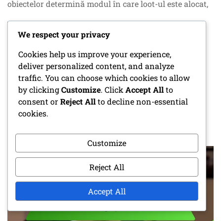
obiectelor determină modul în care loot-ul este alocat,
We respect your privacy
CONTINUE READING
Cookies help us improve your experience,
deliver personalized content, and analyze
traffic. You can choose which cookies to allow
by clicking
Customize
. Click
Accept All
to
CONSTRUCTOR DE ÎNTÂLNIRI:
consent or
Reject All
to decline non-essential
SELECTAREA MONȘTRILOR, RATINGUL
cookies.
PROVOCĂRII, MEDIU
POSTED ON
12/03/2026
BY
ROWAN THORNE
Customize
Reject All
Accept All