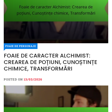
FOAIE DE PERSONAJE
FOAIE DE PERSONAJE
FOAIE DE CARACTER ALCHIMIST:
FOAIE DE CARACTER
CREAREA DE POȚIUNI, CUNOȘTINȚE
ALCHIMIST: CREAREA DE
CHIMICE, TRANSFORMĂRI
POȚIUNI, CUNOȘTINȚE
CHIMICE, TRANSFORMĂRI
POSTED ON
13/03/2026
POSTED ON
13/03/2026