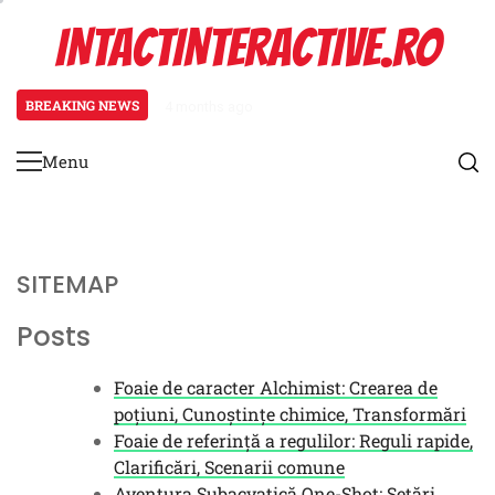
Skip
INTACTINTERACTIVE.RO
to
content
BREAKING NEWS
4 months ago
Foaie de referință a regulilor: Re
Menu
Primary
Menu
SITEMAP
Posts
Foaie de caracter Alchimist: Crearea de
poțiuni, Cunoștințe chimice, Transformări
Foaie de referință a regulilor: Reguli rapide,
Clarificări, Scenarii comune
Aventura Subacvatică One-Shot: Setări