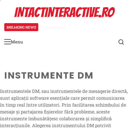
Skip
INTACTINTERACTIVE.RO
to
content
BREAKING NEWS
4 months ago
Foaie de referință a regulilor: Re
Menu
Primary
Menu
INSTRUMENTE DM
Instrumentele DM, sau instrumentele de mesagerie directă,
sunt aplicații software esențiale care permit comunicarea
în timp real între utilizatori. Prin facilitarea schimbului de
mesaje și partajarea fișierelor fără probleme, aceste
instrumente îmbunătățesc colaborarea și simplifică
interacțiunile. Alegerea instrumentului DM potrivit